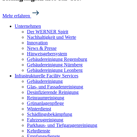
Mehr erfahren
Unternehmen
Der WERNER Spirit
Nachhaltigkeit und Werte
Innovation
News & Presse
Hinweisgebersystem
Gebäudereinigung Regensburg
Gebäudereinigung Nürnberg
Gebäudereinigung Leonberg
Infrastrukturelle Facility Services
Gebäudereinigung
Glas- und Fassadenreinigung
Desinfizierende Reinigung
Reinraumreinigung
Grünanlagenpflege
Winterdienst
Schädlingsbekämpfung
Fahrzeugreinigung
Parkhaus- und Tiefgaragenreinigung
Kehrdienste
Empfangsdienste