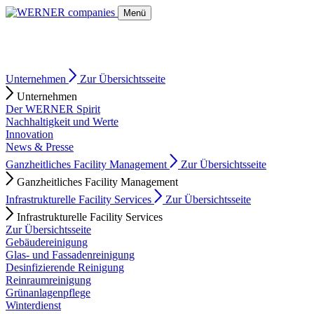
Skip
Menü
to
content
Unternehmen
Zur Übersichtsseite
Unternehmen
Der WERNER Spirit
Nachhaltigkeit und Werte
Innovation
News & Presse
Ganzheitliches Facility Management
Zur Übersichtsseite
Ganzheitliches Facility Management
Infrastrukturelle Facility Services
Zur Übersichtsseite
Infrastrukturelle Facility Services
Zur Übersichtsseite
Gebäudereinigung
Glas- und Fassadenreinigung
Desinfizierende Reinigung
Reinraumreinigung
Grünanlagenpflege
Winterdienst