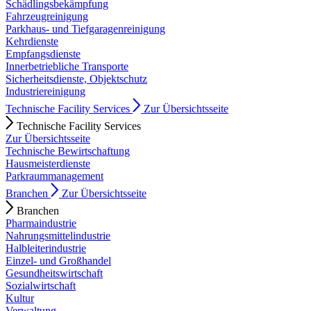
Schädlingsbekämpfung
Fahrzeugreinigung
Parkhaus- und Tiefgaragenreinigung
Kehrdienste
Empfangsdienste
Innerbetriebliche Transporte
Sicherheitsdienste, Objektschutz
Industriereinigung
Technische Facility Services
Zur Übersichtsseite
Technische Facility Services
Zur Übersichtsseite
Technische Bewirtschaftung
Hausmeisterdienste
Parkraummanagement
Branchen
Zur Übersichtsseite
Branchen
Pharmaindustrie
Nahrungsmittelindustrie
Halbleiterindustrie
Einzel- und Großhandel
Gesundheitswirtschaft
Sozialwirtschaft
Kultur
Verwaltung