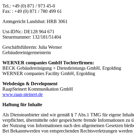
Tel.: +49 (0) 871 / 973 45-0
Fax: : +49 (0) 871 / 780 499 61
Amtsgericht Landshut: HRB 3061
Ust-IDNr.: DE128 964 671
Steuernummer: 132/181/51404
Geschäftsführerin: Julia Werner
Gebäudereinigermeisterin
WERNER companies GmbH Tochterfirmen:
BECK Gebäudereinigung + Dienstleistungs GmbH, Ergolding
WERNER companies Facility GmbH, Ergolding
Webdesign & Development
RaapSteinert Kommunikation GmbH
www.raap-steinert.de
Haftung für Inhalte
Als Diensteanbieter sind wir gemäß § 7 Abs.1 TMG für eigene Inhalte
verpflichtet, übermittelte oder gespeicherte fremde Informationen z
der Nutzung von Informationen nach den allgemeinen Gesetzen bleiben
Bei Bekanntwerden von entsprechenden Rechtsverletzungen werden w