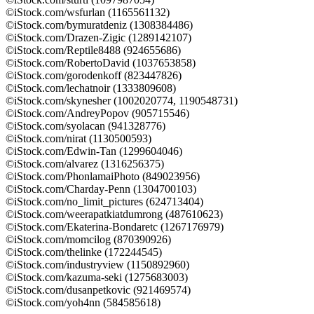
©iStock.com/wsfurlan (1165561132)
©iStock.com/bymuratdeniz (1308384486)
©iStock.com/Drazen-Zigic (1289142107)
©iStock.com/Reptile8488 (924655686)
©iStock.com/RobertoDavid (1037653858)
©iStock.com/gorodenkoff (823447826)
©iStock.com/lechatnoir (1333809608)
©iStock.com/skynesher (1002020774, 1190548731)
©iStock.com/AndreyPopov (905715546)
©iStock.com/syolacan (941328776)
©iStock.com/nirat (1130500593)
©iStock.com/Edwin-Tan (1299604046)
©iStock.com/alvarez (1316256375)
©iStock.com/PhonlamaiPhoto (849023956)
©iStock.com/Charday-Penn (1304700103)
©iStock.com/no_limit_pictures (624713404)
©iStock.com/weerapatkiatdumrong (487610623)
©iStock.com/Ekaterina-Bondaretc (1267176979)
©iStock.com/momcilog (870390926)
©iStock.com/thelinke (172244545)
©iStock.com/industryview (1150892960)
©iStock.com/kazuma-seki (1275683003)
©iStock.com/dusanpetkovic (921469574)
©iStock.com/yoh4nn (584585618)