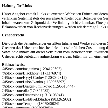
Haftung für Links
Unser Angebot enthält Links zu externen Webseiten Dritter, auf dere
verlinkten Seiten ist stets der jeweilige Anbieter oder Betreiber der
Inhalte waren zum Zeitpunkt der Verlinkung nicht erkennbar. Eine per
Bekanntwerden von Rechtsverletzungen werden wir derartige Links 
Urheberrecht
Die durch die Seitenbetreiber erstellten Inhalte und Werke auf diese
Grenzen des Urheberrechtes bedürfen der schriftlichen Zustimmung des
Soweit die Inhalte auf dieser Seite nicht vom Betreiber erstellt wurde
Urheberrechtsverletzung aufmerksam werden, bitten wir um einen en
Bildnachweise
©iStock.com/imaginima (1294129593)
©iStock.com/Blackholy (1173376974)
©iStock.com/Kyryl-Gorlov (1203042812)
©iStock.com/Lubo-Ivanko (1130065892)
©iStock.com/Dragan-Smiljkovic (1295515444)
©iStock.com/ollo (174857435)
©iStock.com/Dimensions (1313108941)
©iStock.com/LightFieldStudios (983262932)
©iStock.com/Tempura (1307965024)
©iStock.com/sturti (1097987054)