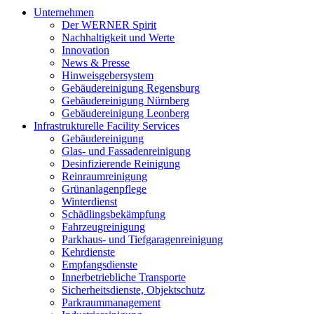
Unternehmen
Der WERNER Spirit
Nachhaltigkeit und Werte
Innovation
News & Presse
Hinweisgebersystem
Gebäudereinigung Regensburg
Gebäudereinigung Nürnberg
Gebäudereinigung Leonberg
Infrastrukturelle Facility Services
Gebäudereinigung
Glas- und Fassadenreinigung
Desinfizierende Reinigung
Reinraumreinigung
Grünanlagenpflege
Winterdienst
Schädlingsbekämpfung
Fahrzeugreinigung
Parkhaus- und Tiefgaragenreinigung
Kehrdienste
Empfangsdienste
Innerbetriebliche Transporte
Sicherheitsdienste, Objektschutz
Parkraummanagement